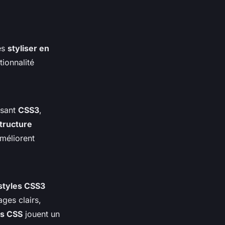
es
styliser en
ionnalité
isant
CSS3
,
tructure
améliorent
styles CSS3
ges clairs,
ns CSS
jouent un