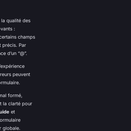
 la qualité des
vants :
 certains champs
 précis. Par
nce d’un “@”.
’expérience
rreurs peuvent
ormulaire.
mal formé,
 la clarté pour
luide
et
ormulaire
r globale.