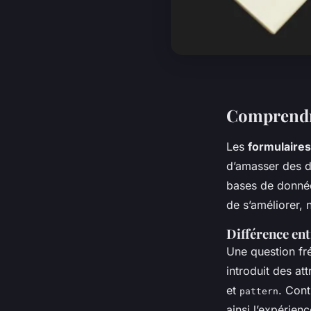
Comprendre
Les
formulaires
d’amasser des do
bases de donnée
de s’améliorer
Différence en
Une question fr
introduit des att
et
. Cont
pattern
ainsi l’expérien