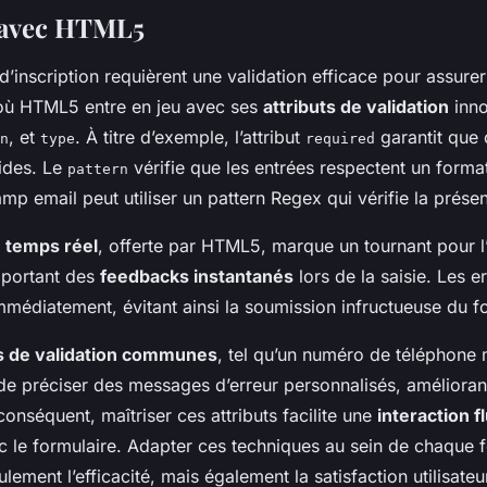
 avec HTML5
d’inscription requièrent une validation efficace pour assurer
où HTML5 entre en jeu avec ses
attributs de validation
inno
, et
. À titre d’exemple, l’attribut
garantit que
n
type
required
vides. Le
vérifie que les entrées respectent un format
pattern
p email peut utiliser un pattern Regex qui vérifie la prése
n temps réel
, offerte par HTML5, marque un tournant pour l
apportant des
feedbacks instantanés
lors de la saisie. Les e
mmédiatement, évitant ainsi la soumission infructueuse du f
s de validation communes
, tel qu’un numéro de téléphone 
 préciser des messages d’erreur personnalisés, améliorant
r conséquent, maîtriser ces attributs facilite une
interaction f
 le formulaire. Adapter ces techniques au sein de chaque f
lement l’efficacité, mais également la satisfaction utilisateu