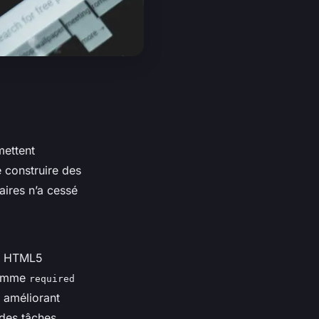
mettent
e construire des
aires n’a cessé
 ? HTML5
comme
required
, améliorant
 des tâches