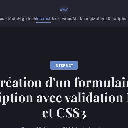
cueil
Actu
High tech
Internet
Jeux-video
Marketing
Matériel
Smartpho
INTERNET
réation d'un formulai
iption avec validati
et CSS3