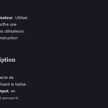
isateur
. Utiliser
offre une
s utilisateurs.
nstruction
iption
lecte de
isant la balise
.
input
, en
u
.
password