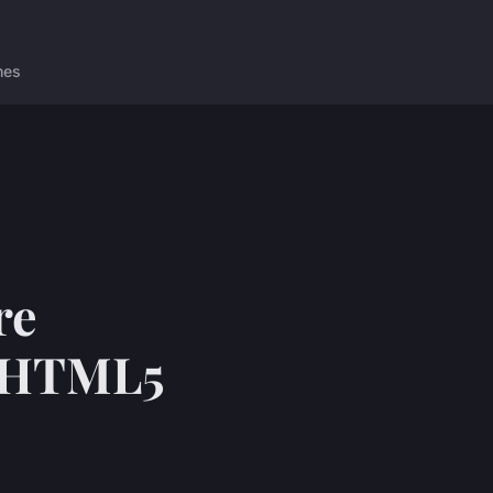
nes
re
on HTML5