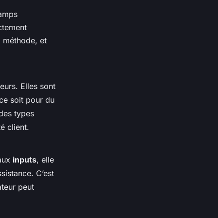
hamps
ctement
la méthode, et
eurs. Elles sont
ce soit pour du
 des types
é client.
 aux
inputs
, elle
ssistance. C’est
ateur peut