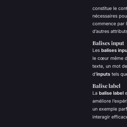
constitue le con
nécessaires pour
commence par l’u
d’autres attribu
Balises input
Les
balises inp
le cœur même d
texte, un mot de
d’
inputs
tels q
Balise label
La
balise label
e
améliore l’expéri
un exemple parf
interagir effica