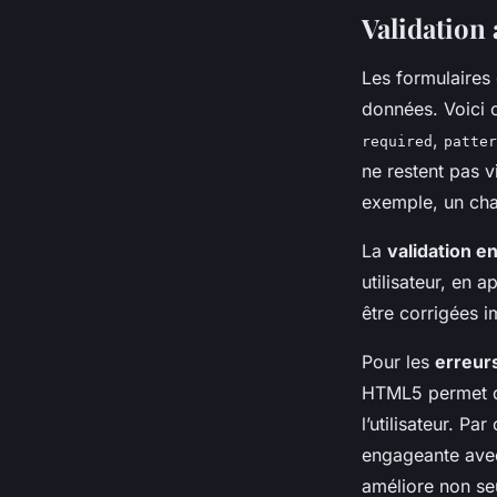
Validation
Les formulaires 
données. Voici 
,
required
patter
ne restent pas 
exemple, un cham
La
validation e
utilisateur, en 
être corrigées i
Pour les
erreur
HTML5 permet de
l’utilisateur. Pa
engageante avec
améliore non seu